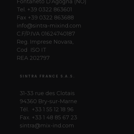
Fontaneto D’Agogna (NO)
Tel. +39 0322 863601
Fax +39 0322 863688
info@sintra-mixind.com
C.F/P.IVA 01624740187
Reg. Imprese Novara,
Cod ISO IT
REA 202797
SINTRA FRANCE S.A.S.
31-33 rue des Clotais
94360 Bry-sur-Marne
Tél. +33 1 55 12 18 96
Fax. +33 1 48 85 67 23
sintra@mix-ind.com