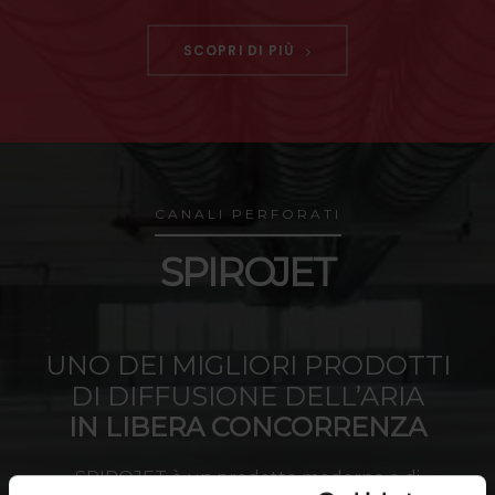
SCOPRI DI PIÙ
CANALI PERFORATI
SPIROJET
UNO DEI MIGLIORI PRODOTTI
DI DIFFUSIONE DELL’ARIA
IN LIBERA CONCORRENZA
SPIROJET è un prodotto moderno e di