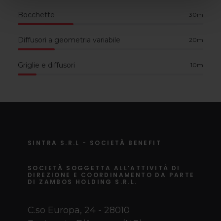
Bocchette
30
m
Diffusori a geometria variabile
20
m
Griglie e diffusori
10
m
SINTRA S.R.L - SOCIETÀ BENEFIT
SOCIETÀ SOGGETTA ALL’ATTIVITÀ DI
DIREZIONE E COORDINAMENTO DA PARTE
DI ZAMBOS HOLDING S.R.L.
C.so Europa, 24 - 28010